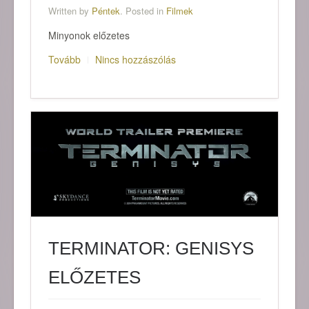
Written by
Péntek
. Posted in
Filmek
Minyonok előzetes
Tovább
Nincs hozzászólás
TERMINATOR: GENISYS
ELŐZETES