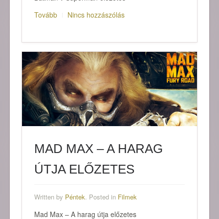
Tovább
Nincs hozzászólás
MAD MAX – A HARAG
ÚTJA ELŐZETES
Written by
Péntek
. Posted in
Filmek
Mad Max – A harag útja előzetes