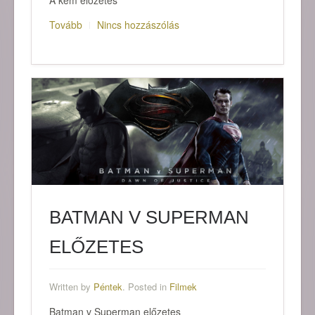
Tovább
Nincs hozzászólás
BATMAN V SUPERMAN
ELŐZETES
Written by
Péntek
. Posted in
Filmek
Batman v Superman előzetes