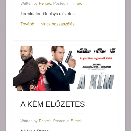
Written by
Péntek
. Posted in
Filmek
Terminator: Genisys előzetes
Tovább
Nincs hozzászólás
A KÉM ELŐZETES
Written by
Péntek
. Posted in
Filmek
A kém előzetes