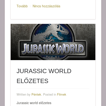
Tovább
Nincs hozzászólás
JURASSIC WORLD
ELŐZETES
Written by
Péntek
. Posted in
Filmek
Jurassic world előzetes