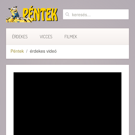
ÉRDEKES
VICCES
FILMEK
Péntek
érdekes videó