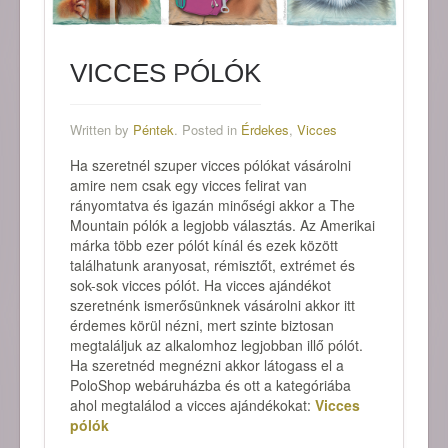
VICCES PÓLÓK
Written by
Péntek
. Posted in
Érdekes
,
Vicces
Ha szeretnél szuper vicces pólókat vásárolni
amire nem csak egy vicces felirat van
rányomtatva és igazán minőségi akkor a The
Mountain pólók a legjobb választás. Az Amerikai
márka több ezer pólót kínál és ezek között
találhatunk aranyosat, rémisztőt, extrémet és
sok-sok vicces pólót. Ha vicces ajándékot
szeretnénk ismerősünknek vásárolni akkor itt
érdemes körül nézni, mert szinte biztosan
megtaláljuk az alkalomhoz legjobban illő pólót.
Ha szeretnéd megnézni akkor látogass el a
PoloShop webáruházba és ott a kategóriába
ahol megtalálod a vicces ajándékokat:
Vicces
pólók