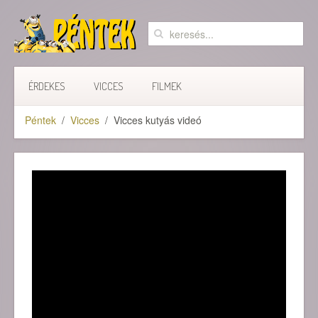
ÉRDEKES
VICCES
FILMEK
Péntek
Vicces
Vicces kutyás videó